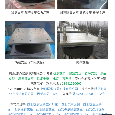
减振支座-隔震支座实力厂家
减震隔震支座-建筑支座-桥梁支座
隔震支座（车间成品）
隔震支座
陕西固华抗震科技有限公司,专营
抗震支架
隔震支座
管廊支架
成品
支架
摩擦摆支座
挡烟垂壁
托臂
预埋槽
等业务,有意向的客户请
咨询我们，联系电话：
18991920667
CopyRight © 版权所有:
陕西固华抗震科技有限公司
技术支持:
陕西印象
信息技术有限公司
网站地图
XML
备案号:
陕ICP备2020014012号-
1
本站关键字:
西安抗震支架生产厂家
西安抗震支架
西安抗震支架厂
家
西安橡胶支座
西安隔震支座
西安橡胶隔震支座
西安挡烟垂壁
西安抗震支架厂家
西安橡胶支座厂家
西安隔震支座厂家
西安摩擦摆